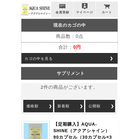
会員登録
マイページ
カート
現在のカゴの中
商品数：0点
合計：
0円
カゴの中を見る
サプリメント
2
件の商品がございます。
価格順
新着順
公開順
【定期購入】AQUA-
SHINE（アクアシャイン）
90カプセル（30カプセル×3